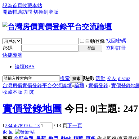
設為首頁
收藏本站
開啟輔助訪問
切換到窄版
找回密碼
自動登錄
密碼
立即註冊
登錄
快捷導航
論壇
BBS
搜索
熱搜:
活動
交友
discuz
搜索
台灣房價實價登錄平台交流論壇
»
論壇
›
實價登錄
›
實價登錄地
收藏本版
|
訂閱
實價登錄地圖
今日:
0
|
主題:
247
1
2
3
4
5
6
7
8
9
10
... 13
/ 13 頁
下一頁
返 回
新窗
全部主題
最新
熱門
熱帖
精華
更多
作者
回復/查看
最後