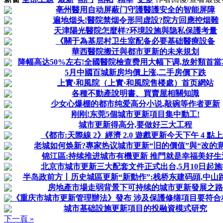
亳州醫用自动屏蔽门守護醫護安全的智能屏障
遍地烟头!醫院禁烟令形同虚設?院方回應控烟難
天津陽光醫院怎麼样?环境設施與隐私保護考量
《關于為基层村卫生室配备必要基础醫療設备
華西醫院搬迁與都市更新的未来規划
降幅高达50%左右!全國醫院檢查费用大幅下调,放射類首
5月中國百城新房均價上涨,二手房價下跌
上實·和風院（上實·和風院售楼處）首页網站
各種不動產說明書、買賣屋相關知識
少女心爆棚的都市纯爱高分小说,敲碗等作者更新
刚刚!东莞5個城市更新項目集中動工!
城市更新得高分,要做好三大工程
《都市:天際線 2》經濟 2.0 遊戲更新今天下午 4 點
老城如何焕新?專家热议城市更新“旧的價值”與“改的意
锦江區:持续推进城市有機更新 推門就是幸福美好生
北京市城市更新三大配套文件正式出台,5月10日起施
半岛政前方丨历史城區更新“新動作”:栈桥东建码頭,中山路探
房地產市場走弱背景下可持续的城市更新發展之路
《重庆市城市更新管理辦法》發布 涉及保護修缮項目要符合相關
城市基础設施更新項目的投融資模式研究
下一頁 »